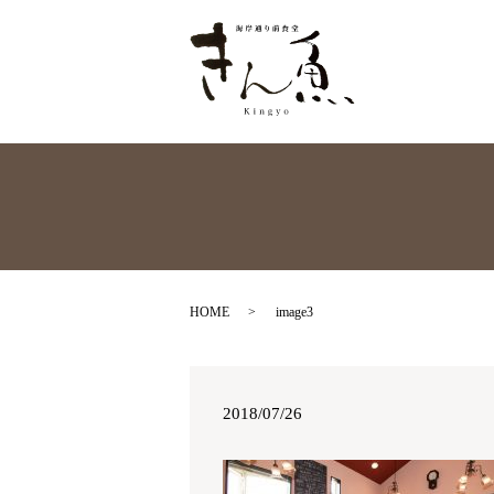
HOME
image3
2018/07/26