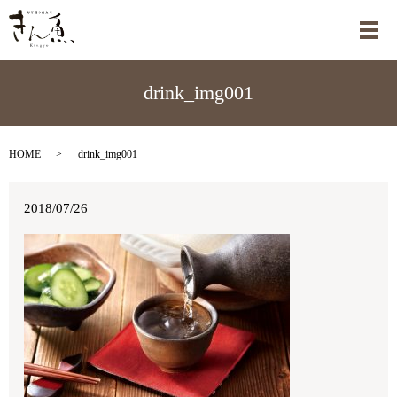
メ
drink_img001
HOME
drink_img001
2018/07/26